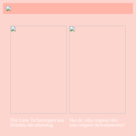
Hur Lime Technologies kan
Ska du välja original eller
förenkla din arbetsdag
icke-original skrivarpatroner?