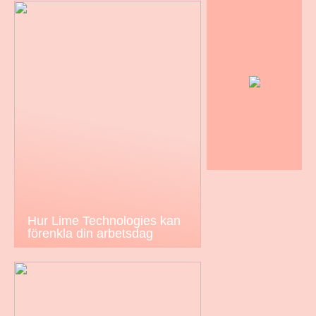
Hur Lime Technologies kan
förenkla din arbetsdag