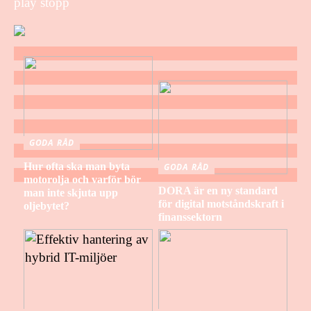
play stopp
GODA RÅD
Hur ofta ska man byta
GODA RÅD
motorolja och varför bör
DORA är en ny standard
man inte skjuta upp
för digital motståndskraft i
oljebytet?
finanssektorn