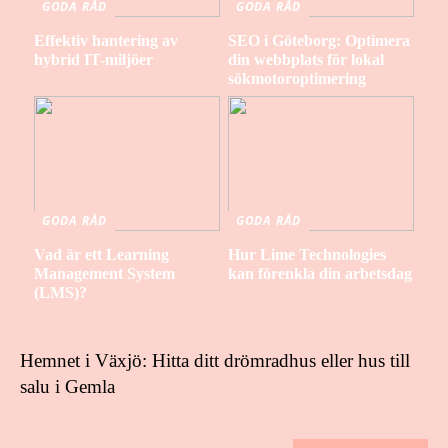
GODA RÅD
GODA RÅD
Effektiv hantering av
SEO i Göteborg: Optimera
hybrid IT-miljöer
din webbplats för lokal
sökmotoroptimering
GODA RÅD
GODA RÅD
Vad är ett Learning
Hur Lime Technologies
Management System
kan förenkla din arbetsdag
(LMS)?
Hemnet i Växjö: Hitta ditt drömradhus eller hus till
salu i Gemla