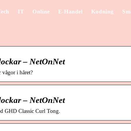
Tech
IT
Online
E-Handel
Kodning
Sm
lockar – NetOnNet
r vågor i håret?
lockar – NetOnNet
med GHD Classic Curl Tong.