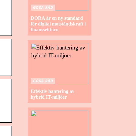
GODA RÅD
DORA är en ny standard
för digital motståndskraft i
finanssektorn
GODA RÅD
Effektiv hantering av
hybrid IT-miljöer