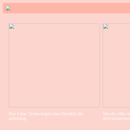
Hur Lime Technologies kan förenkla din
Ska du välja or
arbetsdag
skrivarpatrone