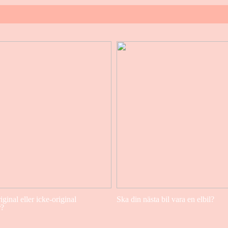
iginal eller icke-original
Ska din nästa bil vara en elbil?
r?