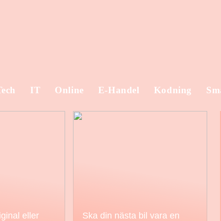
Tech
IT
Online
E-Handel
Kodning
Sm
ginal eller
Ska din nästa bil vara en