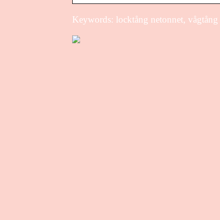
Keywords: locktång netonnet, vågtång