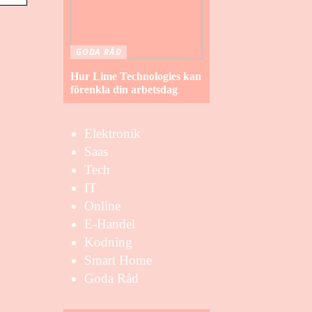
GODA RÅD
Hur Lime Technologies kan
förenkla din arbetsdag
Elektronik
Saas
Tech
IT
Online
E-Handel
Kodning
Smart Home
Goda Råd