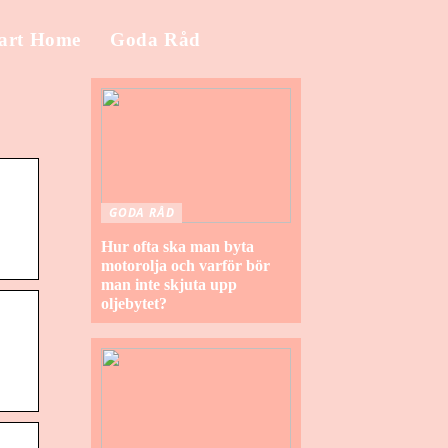
art Home
Goda Råd
GODA RÅD
Hur ofta ska man byta
motorolja och varför bör
man inte skjuta upp
oljebytet?