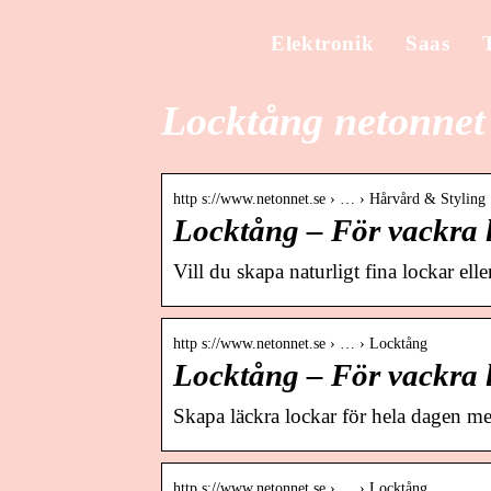
Elektronik
Saas
Locktång netonnet
http s://www.netonnet.se › … › Hårvård & Styling
Locktång – För vackra 
Vill du skapa naturligt fina lockar elle
http s://www.netonnet.se › … › Locktång
Locktång – För vackra 
Skapa läckra lockar för hela dagen 
http s://www.netonnet.se › … › Locktång