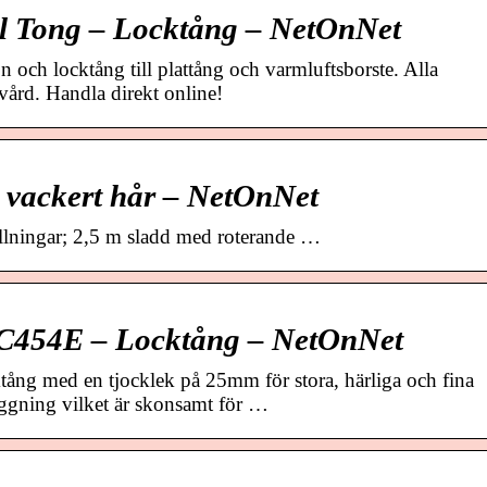
l Tong – Locktång – NetOnNet
n och locktång till plattång och varmluftsborste. Alla
vård. Handla direkt online!
r vackert hår – NetOnNet
ällningar; 2,5 m sladd med roterande …
 C454E – Locktång – NetOnNet
ng med en tjocklek på 25mm för stora, härliga och fina
ggning vilket är skonsamt för …