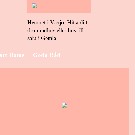
Hemnet i Växjö: Hitta ditt
drömradhus eller hus till
salu i Gemla
art Home
Goda Råd