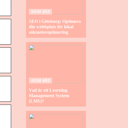
GODA RÅD
SEO i Göteborg: Optimera
din webbplats för lokal
sökmotoroptimering
GODA RÅD
Vad är ett Learning
Management System
(LMS)?