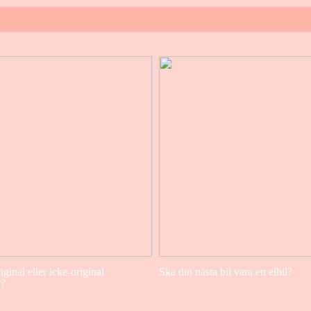
iginal eller icke-original
Ska din nästa bil vara en elbil?
r?