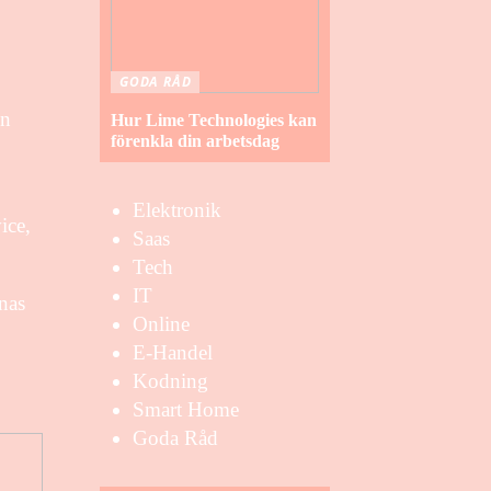
GODA RÅD
in
Hur Lime Technologies kan
förenkla din arbetsdag
Elektronik
ice,
Saas
Tech
IT
rnas
Online
E-Handel
Kodning
Smart Home
Goda Råd