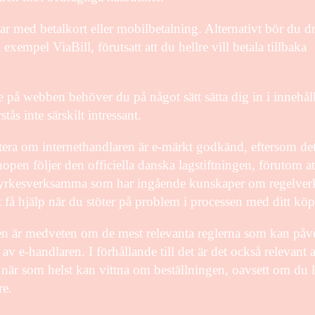
r med betalkort eller mobilbetalning. Alternativt bör du d
exempel ViaBill, förutsatt att du hellre vill betala tillbaka
 på webben behöver du på något sätt sätta dig in i innehåll
ås inte särskilt intressant.
otera om internethandlaren är e-märkt godkänd, eftersom de
hopen följer den officiella danska lagstiftningen, förutom at
v yrkesverksamma som har ingående kunskaper om regelver
t få hjälp när du stöter på problem i processen med ditt köp
aren är medveten om de mest relevanta reglerna som kan påv
v e-handlaren. I förhållande till det är det också relevant a
u när som helst kan vittna om beställningen, oavsett om du l
re.