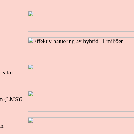
ts för
em (LMS)?
in