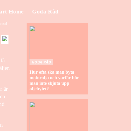
art Home
Goda Råd
rized
 få
GODA RÅD
ljer.
Hur ofta ska man byta
motorolja och varför bör
man inte skjuta upp
r är
oljebytet?
men
ånd
en