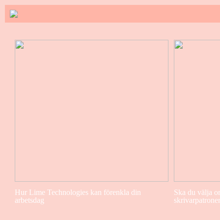
Hur Lime Technologies kan förenkla din
Ska du välja or
arbetsdag
skrivarpatrone