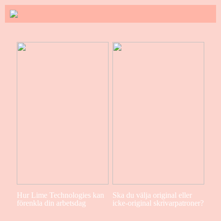
Hur Lime Technologies kan
Ska du välja original eller
förenkla din arbetsdag
icke-original skrivarpatroner?