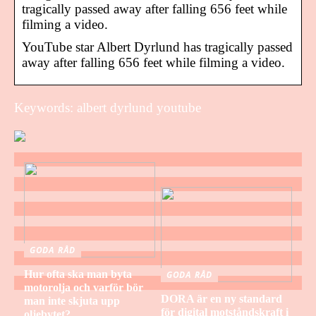
tragically passed away after falling 656 feet while
filming a video.
YouTube star Albert Dyrlund has tragically passed
away after falling 656 feet while filming a video.
Keywords: albert dyrlund youtube
GODA RÅD
Hur ofta ska man byta
GODA RÅD
motorolja och varför bör
DORA är en ny standard
man inte skjuta upp
för digital motståndskraft i
oljebytet?