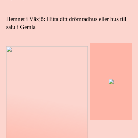
Hemnet i Växjö: Hitta ditt drömradhus eller hus till
salu i Gemla